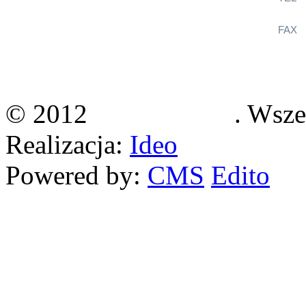
FAX
+
KlimaSystem
ul. Wincentego Witosa 12B
36-060 Głogów Małopolski
© 2012
Klimasystem
. Wsze
Realizacja:
Ideo
Powered by:
CMS
Edito