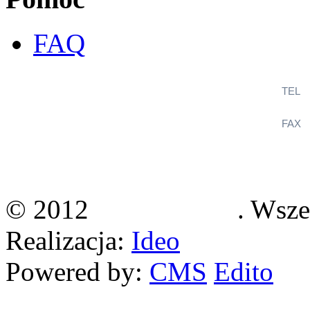
FAQ
TEL
+
FAX
+
KlimaSystem
ul. Wincentego Witosa 12B
36-060 Głogów Małopolski
© 2012
Klimasystem
. Wsze
Realizacja:
Ideo
Powered by:
CMS
Edito