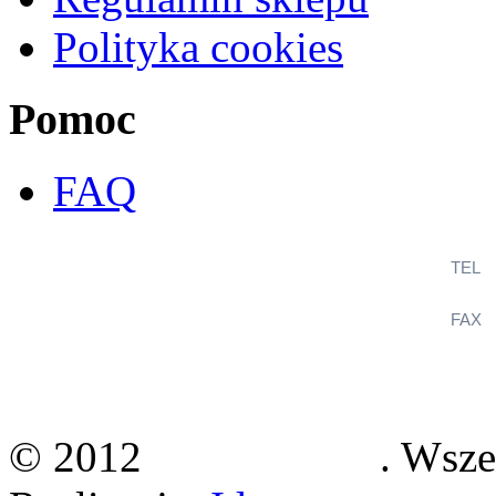
Polityka cookies
Pomoc
FAQ
TEL
+
FAX
+
KlimaSystem
ul. Wincentego Witosa 12B
36-060 Głogów Małopolski
© 2012
Klimasystem
. Wsze