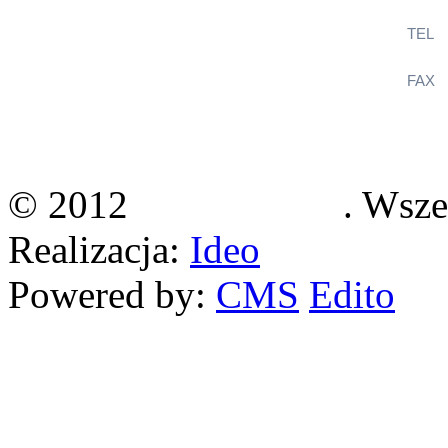
TEL
+
FAX
+
KlimaSystem
ul. Wincentego Witosa 12B
36-060 Głogów Małopolski
© 2012
Klimasystem
. Wsze
Realizacja:
Ideo
Powered by:
CMS
Edito