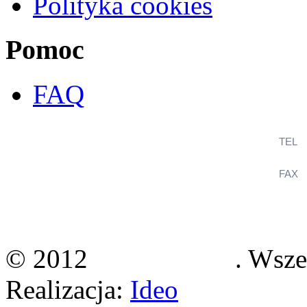
Polityka cookies
Pomoc
FAQ
TEL
+
FAX
+
KlimaSystem
ul. Wincentego Witosa 12B
36-060 Głogów Małopolski
© 2012
Klimasystem
. Wsze
Realizacja:
Ideo