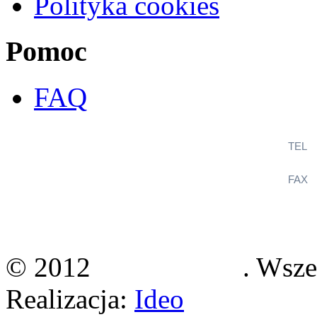
Polityka cookies
Pomoc
FAQ
TEL
+
FAX
+
KlimaSystem
ul. Wincentego Witosa 12B
36-060 Głogów Małopolski
© 2012
Klimasystem
. Wsze
Realizacja:
Ideo