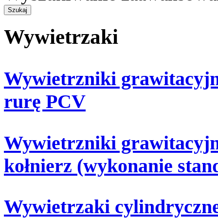
Wywietrzaki
Wywietrzniki grawitacy
rurę PCV
Wywietrzniki grawitacy
kołnierz (wykonanie sta
Wywietrzaki cylindrycz