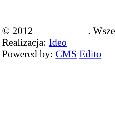
ul. Wincentego Witosa 12B
36-060 Głogów Małopolski
© 2012
Klimasystem
. Wsze
Realizacja:
Ideo
Powered by:
CMS
Edito