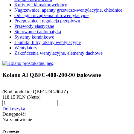
Kurtyny i klimakonwektory
Nagrzewnice, aparaty grzewczo-wentylacyjne, chłodnice
Odciągi i urządzenia filtrowentylacyjne
Przepustnice i regulacja przepływu
Przewody elastyczne
Sterowanie i automatyka
Systemy kominkowe
Tłumiki, filtry, okapy wentylacyjne
Wentylatory
Zakończenia wentylacyjne, elementy dachowe
Kolano AI QBFC-400-200-90 izolowane
(Kod produktu: QBFC-DC-90-IZ)
118,15
PLN
(Netto)
Do koszyka
Dostępność:
Na zamówienie
Promocja