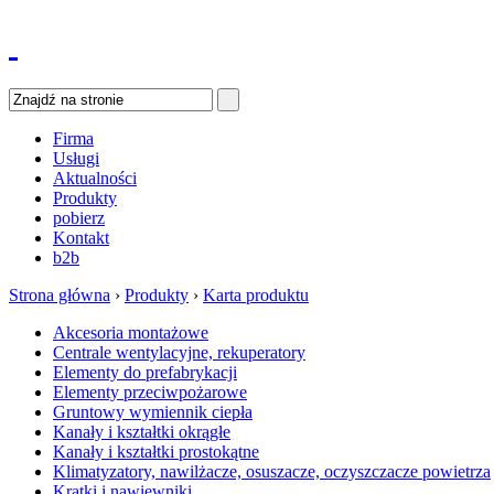
Firma
Usługi
Aktualności
Produkty
pobierz
Kontakt
b2b
Strona główna
›
Produkty
›
Karta produktu
Akcesoria montażowe
Centrale wentylacyjne, rekuperatory
Elementy do prefabrykacji
Elementy przeciwpożarowe
Gruntowy wymiennik ciepła
Kanały i kształtki okrągłe
Kanały i kształtki prostokątne
Klimatyzatory, nawilżacze, osuszacze, oczyszczacze powietrza
Kratki i nawiewniki