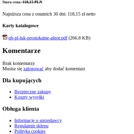
Stara cena:
118,15 PLN
Najniższa cena z ostatnich 30 dni: 118,15 zł netto
Karty katalogowe
qb-pl-luk-prostokatne-alnor.pdf
(266.8 KB)
Komentarze
Brak komentarzy
Musisz się
zalogować
aby dodać komentarz
Dla kupujących
Bezpieczne zakupy
Koszty wysyłki
Obługa klienta
Informacje o sprzedawcy
Regulamin sklepu
Polityka cookies